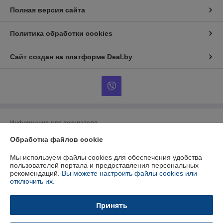
Полная версия сайта
Политика обработки cookies
Сайт создан на платформе Deal.by
Информация для покупателя
Обработка файлов cookie
Юридическое лицо:
ООО "БУРАН-Техно"
220053 г. Минск, ул. Будславская, 21А, к.П19
Мы используем файлы cookies для обеспечения удобства
Регистрационный номер ЕГР: 192412723
пользователей портала и предоставления персональных
рекомендаций.
Вы можете настроить файлы cookies или
УНП: 192412723
отключить их.
Регистрационный орган: Минский горисполком
Принять
Дата регистрации компании: 26.01.2015