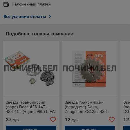
Наложенный платеж
Все условия оплаты
Подобные товары компании
Звезды трансмиссии
Звезда трансмиссии
Зве
(пара) Delta 428-14T +
(передняя) Delta,
(пе
428-41T (+цепь 98L) LIPAI
Zongshen ZS125J 428-
DG
17T (сталь 20) ACV
37
12
12
руб.
руб.