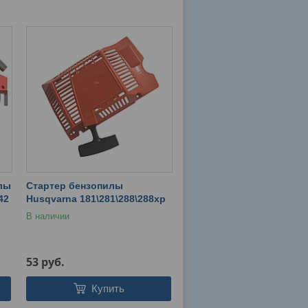
илы
Стартер бензопилы
42
Husqvarna 181\281\288\288хр
В наличии
53
руб.
Купить