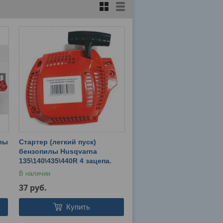
илы
Стартер (легкий пуск)
бензопилы Husqvarna
135\140\435\440R 4 зацепа.
В наличии
37
руб.
Купить