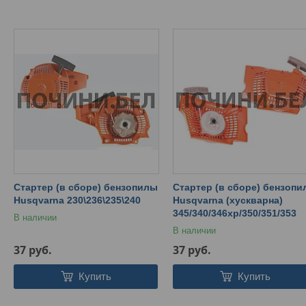
Стартер (в сборе) бензопилы
Стартер (в сборе) бензоп
Husqvarna 230\236\235\240
Husqvarna (хускварна)
345/340/346xp/350/351/353
В наличии
В наличии
37
руб.
37
руб.
Купить
Купить