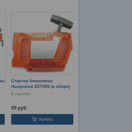
илы
Стартер бензопилы
Husqvarna 357\359 (в сборе)
В наличии
99
руб.
Купить