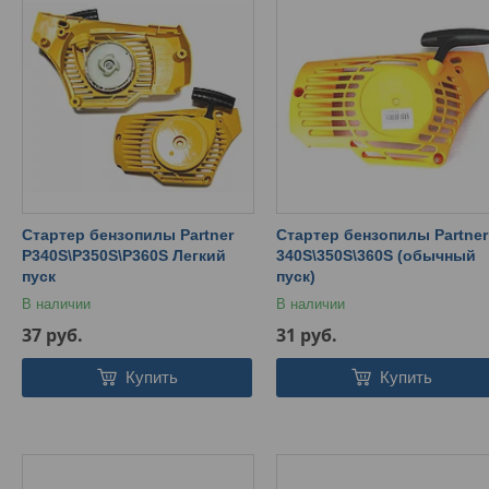
Стартер бензопилы Partner
Стартер бензопилы Partner
P340S\P350S\P360S Легкий
340S\350S\360S (обычный
пуск
пуск)
В наличии
В наличии
37
руб.
31
руб.
Купить
Купить