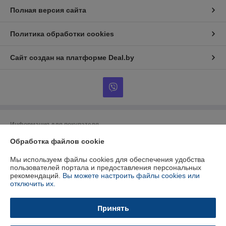
Полная версия сайта
Политика обработки cookies
Сайт создан на платформе Deal.by
Информация для покупателя
Обработка файлов cookie
Юридическое лицо:
ООО "БУРАН-Техно"
220053 г. Минск, ул. Будславская, 21А, к.П19
Мы используем файлы cookies для обеспечения удобства
Регистрационный номер ЕГР: 192412723
пользователей портала и предоставления персональных
рекомендаций.
Вы можете настроить файлы cookies или
УНП: 192412723
отключить их.
Регистрационный орган: Минский горисполком
Принять
Дата регистрации компании: 26.01.2015