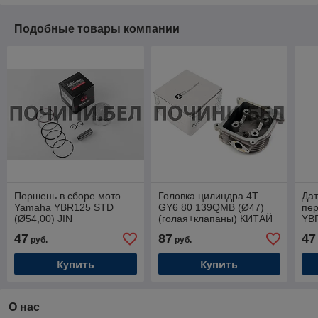
Подобные товары компании
Поршень в сборе мото
Головка цилиндра 4T
Дат
Yamaha YBR125 STD
GY6 80 139QMB (Ø47)
пе
(Ø54,00) JIN
(голая+клапаны) КИТАЙ
YB
LIPAI "ZUMBA"
47
87
47
руб.
руб.
Купить
Купить
О нас