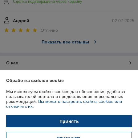
Сделка подтверждена через корзину
Андрей
02.07.2025
Отлично
Показать все отзывы
О нас
Контакты
Обработка файлов cookie
Мы используем файлы cookies для обеспечения удобства
Доставка и оплата
пользователей портала и предоставления персональных
рекомендаций.
Вы можете настроить файлы cookies или
отключить их.
График работы
Принять
Полная версия сайта
Политика обработки cookies