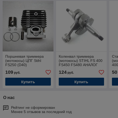
Поршневая триммера
Коленвал триммера
Ст
(мотокосы) ЦПГ Stihl
(мотокосы) STIHL FS 400
(мо
FS250 (D40)
FS450 FS480 АНАЛОГ
40
Китай
109
124
50
руб.
руб.
Купить
Купить
О нас
Рейтинг не сформирован
Менее 5 отзывов за последний год