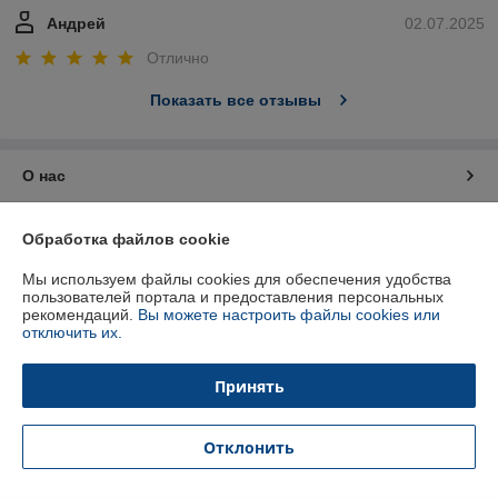
Андрей
02.07.2025
Отлично
Показать все отзывы
О нас
Контакты
Обработка файлов cookie
Мы используем файлы cookies для обеспечения удобства
Доставка и оплата
пользователей портала и предоставления персональных
рекомендаций.
Вы можете настроить файлы cookies или
отключить их.
График работы
Принять
Полная версия сайта
Политика обработки cookies
Отклонить
Сайт создан на платформе Deal.by