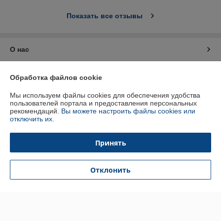
Показать все отзывы
О нас
Контакты
Обработка файлов cookie
Мы используем файлы cookies для обеспечения удобства
Доставка и оплата
пользователей портала и предоставления персональных
рекомендаций.
Вы можете настроить файлы cookies или
отключить их.
График работы
Принять
Полная версия сайта
Политика обработки cookies
Отклонить
Сайт создан на платформе Deal.by