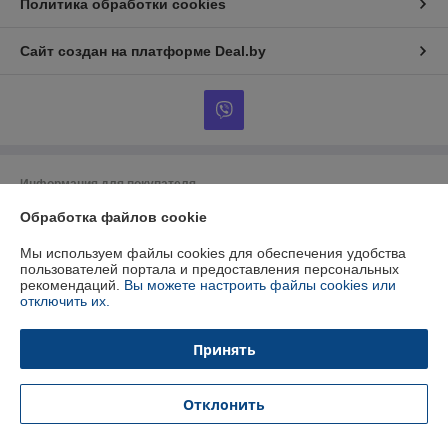
Политика обработки cookies
Сайт создан на платформе Deal.by
Информация для покупателя
Обработка файлов cookie
Юридическое лицо:
ООО "БУРАН-Техно"
220053 г. Минск, ул. Будславская, 21А, к.П19
Мы используем файлы cookies для обеспечения удобства
Регистрационный номер ЕГР: 192412723
пользователей портала и предоставления персональных
рекомендаций.
Вы можете настроить файлы cookies или
УНП: 192412723
отключить их.
Регистрационный орган: Минский горисполком
Принять
Дата регистрации компании: 26.01.2015
Ссылка на свидетельство/лицензию
Отклонить
Местонахождение книги жалоб и предложений: Ул.Будславская, 21 п19