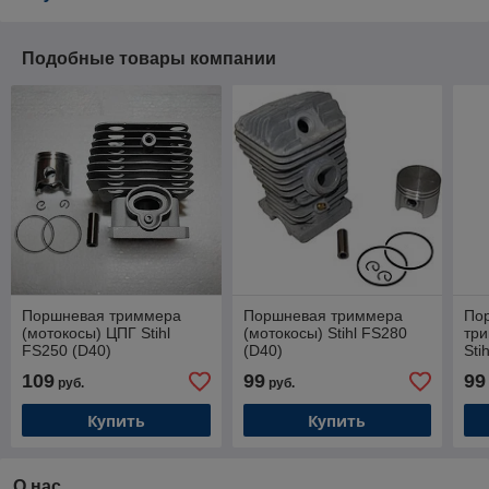
Подобные товары компании
Поршневая триммера
Поршневая триммера
Пор
(мотокосы) ЦПГ Stihl
(мотокосы) Stihl FS280
три
FS250 (D40)
(D40)
Sti
109
99
99
руб.
руб.
Купить
Купить
О нас