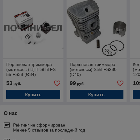
Поршневая триммера
Поршневая триммера
Ко
(мотокосы) ЦПГ Stihl FS
(мотокосы) Stihl FS280
(мо
55 FS38 (Ø34)
(D40)
120
АН
53
99
10
руб.
руб.
Купить
Купить
О нас
Рейтинг не сформирован
Менее 5 отзывов за последний год