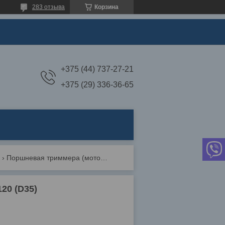
283 отзыва
Корзина
+375 (44) 737-27-21
+375 (29) 336-36-65
Поршневая триммера (мотокосы) цпг stihl fs120 (d35)
20 (D35)