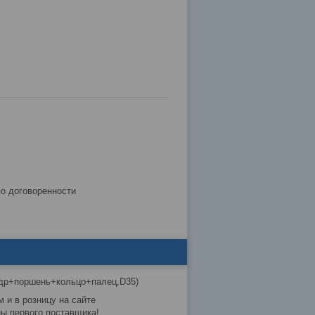
по договоренности
др+поршень+кольцо+палец,D35)
 и в розницу на сайте
ны первого поставщика!