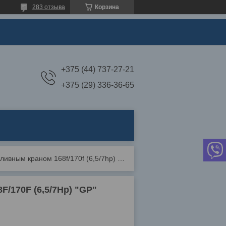
283 отзыва
Корзина
+375 (44) 737-27-21
+375 (29) 336-36-65
Карбюратор мотоблока с топливным краном 168f/170f (6,5/7hp) "gp"
/170F (6,5/7Hp) "GP"