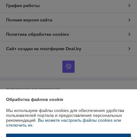
График работы
Полная версия сайта
Политика обработки cookies
Сайт создан на платформе Deal.by
Информация для покупателя
Обработка файлов cookie
Юридическое лицо:
ООО "БУРАН-Техно"
220053 г. Минск, ул. Будславская, 21А, к.П19
Мы используем файлы cookies для обеспечения удобства
Регистрационный номер ЕГР: 192412723
пользователей портала и предоставления персональных
рекомендаций.
Вы можете настроить файлы cookies или
УНП: 192412723
отключить их.
Регистрационный орган: Минский горисполком