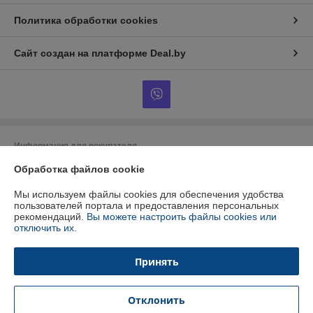
Политика обработки cookies
Сайт создан на платформе Deal.by
Информация для покупателя
Обработка файлов cookie
Юридическое лицо:
ООО "БУРАН-Техно"
220053 г. Минск, ул. Будславская, 21А, к.П19
Мы используем файлы cookies для обеспечения удобства
Регистрационный номер ЕГР: 192412723
пользователей портала и предоставления персональных
рекомендаций.
Вы можете настроить файлы cookies или
УНП: 192412723
отключить их.
Регистрационный орган: Минский горисполком
Принять
Дата регистрации компании: 26.01.2015
Ссылка на свидетельство/лицензию
Отклонить
Местонахождение книги жалоб и предложений: Ул.Будславская, 21 п19