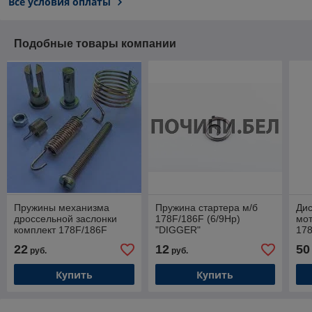
Все условия оплаты
Подобные товары компании
Пружины механизма
Пружина стартера м/б
Дис
дроссельной заслонки
178F/186F (6/9Hp)
мот
комплект 178F/186F
"DIGGER"
178
(6/9Hp) "DIGGER"
"D
22
12
50
руб.
руб.
Купить
Купить