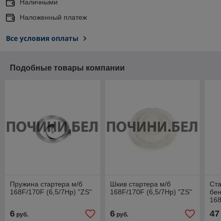
Наличными
Наложенный платеж
Все условия оплаты
Подобные товары компании
Пружина стартера м/б
Шкив стартера м/б
Ста
168F/170F (6,5/7Hp) "ZS"
168F/170F (6,5/7Hp) "ZS"
бен
16
(6,
6
6
47
руб.
руб.
(вы