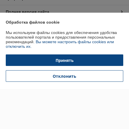
Полная версия сайта
Обработка файлов cookie
Политика обработки cookies
Мы используем файлы cookies для обеспечения удобства
пользователей портала и предоставления персональных
Сайт создан на платформе Deal.by
рекомендаций.
Вы можете настроить файлы cookies или
отключить их.
Принять
Отклонить
Информация для покупателя
Юридическое лицо:
ООО "БУРАН-Техно"
220053 г. Минск, ул. Будславская, 21А, к.П19
Регистрационный номер ЕГР: 192412723
УНП: 192412723
Регистрационный орган: Минский горисполком
Дата регистрации компании: 26.01.2015