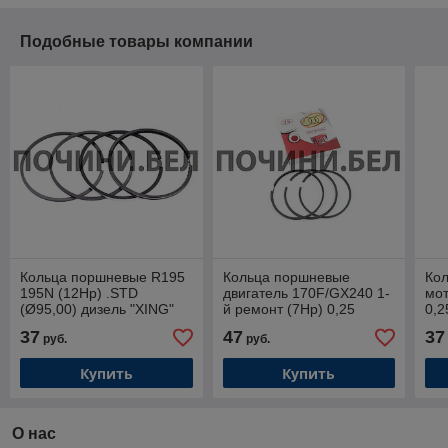
Подобные товары компании
Кольца поршневые R195
Кольца поршневые
Ко
195N (12Hp) .STD
двигатель 170F/GX240 1-
мот
(Ø95,00) дизель "XING"
й ремонт (7Hp) 0,25
0,2
(Ø70,25) Тайвань
37
47
37
руб.
руб.
PREMIUM
Купить
Купить
О нас