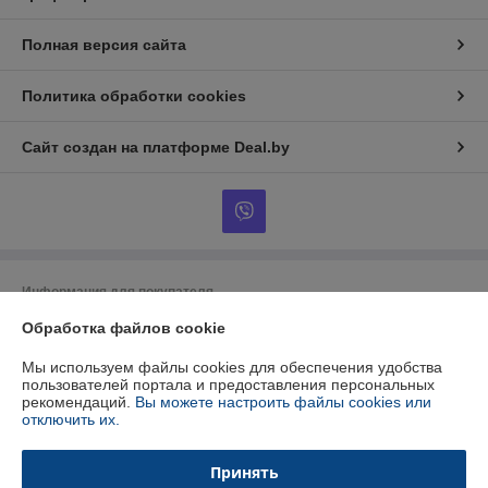
Полная версия сайта
Политика обработки cookies
Сайт создан на платформе Deal.by
Информация для покупателя
Обработка файлов cookie
Юридическое лицо:
ООО "БУРАН-Техно"
220053 г. Минск, ул. Будславская, 21А, к.П19
Мы используем файлы cookies для обеспечения удобства
Регистрационный номер ЕГР: 192412723
пользователей портала и предоставления персональных
рекомендаций.
Вы можете настроить файлы cookies или
УНП: 192412723
отключить их.
Регистрационный орган: Минский горисполком
Принять
Дата регистрации компании: 26.01.2015