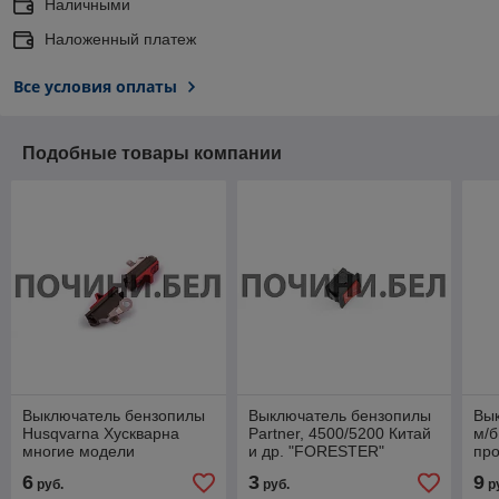
Наличными
Наложенный платеж
Все условия оплаты
Подобные товары компании
Выключатель бензопилы
Выключатель бензопилы
Вы
Husqvarna Хускварна
Partner, 4500/5200 Китай
м/б
многие модели
и др. "FORESTER"
про
6
3
9
руб.
руб.
р