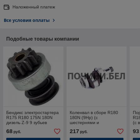
Наложенный платеж
Все условия оплаты
Подобные товары компании
Бендикс электростартера
Коленвал в сборе R180
По
R175 R180 175N 180N
180N (9Hp) (c
R18
дизель Z-9 9 зубьев
шестернями и
(с 
подшипником,
1-й
68
217
93
руб.
руб.
посадочные места
подшипников 50/50mm)