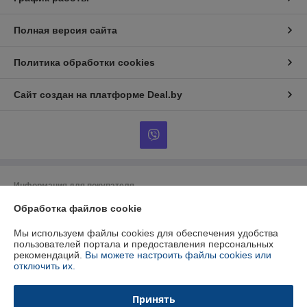
Полная версия сайта
Политика обработки cookies
Сайт создан на платформе Deal.by
Информация для покупателя
Обработка файлов cookie
Юридическое лицо:
ООО "БУРАН-Техно"
220053 г. Минск, ул. Будславская, 21А, к.П19
Мы используем файлы cookies для обеспечения удобства
Регистрационный номер ЕГР: 192412723
пользователей портала и предоставления персональных
рекомендаций.
Вы можете настроить файлы cookies или
УНП: 192412723
отключить их.
Регистрационный орган: Минский горисполком
Принять
Дата регистрации компании: 26.01.2015