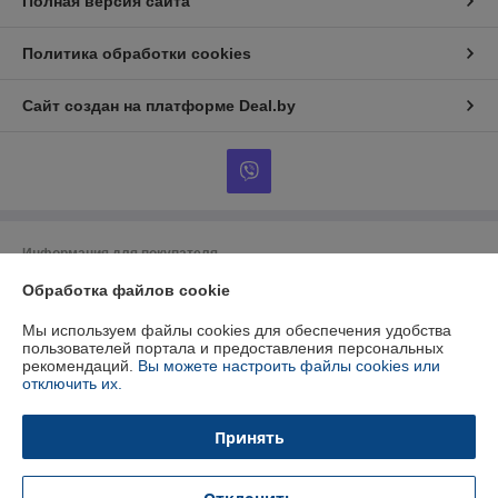
Полная версия сайта
Политика обработки cookies
Сайт создан на платформе Deal.by
Информация для покупателя
Обработка файлов cookie
Юридическое лицо:
ООО "БУРАН-Техно"
220053 г. Минск, ул. Будславская, 21А, к.П19
Мы используем файлы cookies для обеспечения удобства
Регистрационный номер ЕГР: 192412723
пользователей портала и предоставления персональных
рекомендаций.
Вы можете настроить файлы cookies или
УНП: 192412723
отключить их.
Регистрационный орган: Минский горисполком
Принять
Дата регистрации компании: 26.01.2015
Ссылка на свидетельство/лицензию