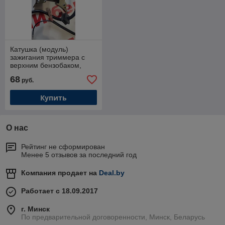
Катушка (модуль)
зажигания триммера с
верхним бензобаком,
минибайка TANAKA и др
68
руб.
1E36
Купить
О нас
Рейтинг не сформирован
Менее 5 отзывов за последний год
Компания продает на
Deal.by
Работает с 18.09.2017
г. Минск
По предварительной договоренности, Минск, Беларусь