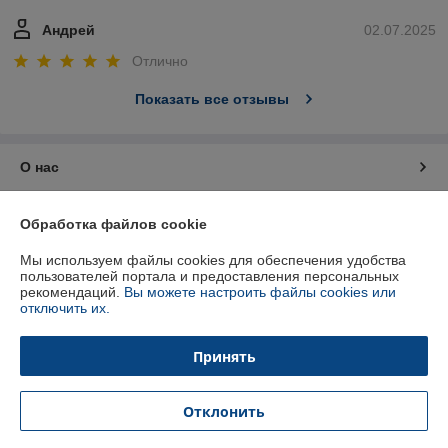
Андрей
02.07.2025
Отлично
Показать все отзывы
О нас
Контакты
Обработка файлов cookie
Мы используем файлы cookies для обеспечения удобства
Доставка и оплата
пользователей портала и предоставления персональных
рекомендаций.
Вы можете настроить файлы cookies или
отключить их.
График работы
Принять
Полная версия сайта
Политика обработки cookies
Отклонить