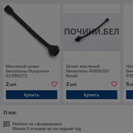
Масляный шланг
Шланг масляный
На
бензопилы Husqvarna
бензопилы 4500/5200
бен
61\286\272
Китай
P3
"F
2
2
5
руб.
руб.
р
Купить
Купить
О нас
Рейтинг не сформирован
Менее 5 отзывов за последний год