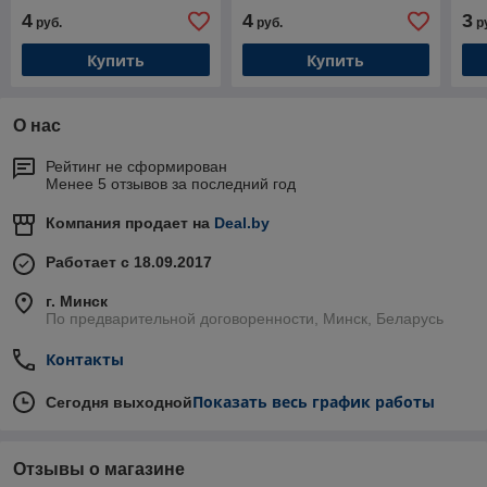
TEJI) "KW"
"KW"
4
4
3
руб.
руб.
р
Купить
Купить
О нас
Рейтинг не сформирован
Менее 5 отзывов за последний год
Компания продает на
Deal.by
Работает с 18.09.2017
г. Минск
По предварительной договоренности, Минск, Беларусь
Контакты
Показать весь график работы
Сегодня выходной
Отзывы о магазине