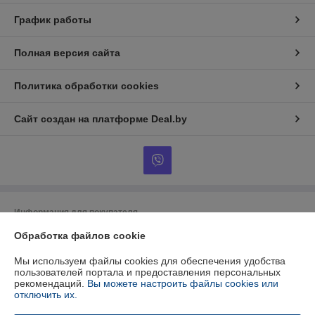
График работы
Полная версия сайта
Политика обработки cookies
Сайт создан на платформе Deal.by
Информация для покупателя
Обработка файлов cookie
Юридическое лицо:
ООО "БУРАН-Техно"
220053 г. Минск, ул. Будславская, 21А, к.П19
Мы используем файлы cookies для обеспечения удобства
Регистрационный номер ЕГР: 192412723
пользователей портала и предоставления персональных
рекомендаций.
Вы можете настроить файлы cookies или
УНП: 192412723
отключить их.
Регистрационный орган: Минский горисполком