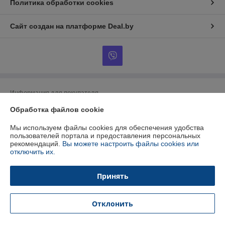
Политика обработки cookies
Сайт создан на платформе Deal.by
Информация для покупателя
Обработка файлов cookie
Юридическое лицо:
ООО "БУРАН-Техно"
220053 г. Минск, ул. Будславская, 21А, к.П19
Мы используем файлы cookies для обеспечения удобства
Регистрационный номер ЕГР: 192412723
пользователей портала и предоставления персональных
рекомендаций.
Вы можете настроить файлы cookies или
УНП: 192412723
отключить их.
Регистрационный орган: Минский горисполком
Принять
Дата регистрации компании: 26.01.2015
Ссылка на свидетельство/лицензию
Отклонить
Местонахождение книги жалоб и предложений: Ул.Будславская, 21 п19