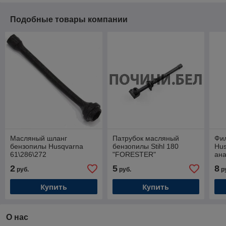
Подобные товары компании
Масляный шланг
Патрубок масляный
Фи
бензопилы Husqvarna
бензопилы Stihl 180
Hus
61\286\272
"FORESTER"
ана
53
2
5
8
руб.
руб.
р
Купить
Купить
О нас