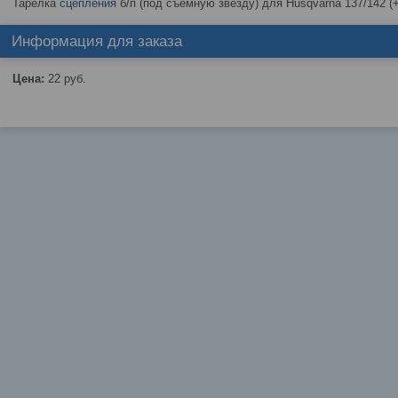
Тарелка
сцепления
б/п (под съемную звезду) для Husqvarna 137/142 
Информация для заказа
Цена:
22
руб.