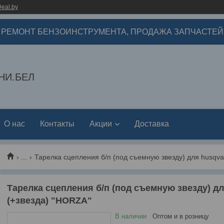
eal.by
РЕМОНТ БЕНЗОИНСТРУМЕНТА, ПРОДАЖА ЗАПЧАСТЕЙ
НИ.БЕЛ
О нас
Контакты
Акции
Доставка
...
Тарелка сцепления б/п (под съемную звезду) для husqvar
Тарелка сцепления б/п (под съемную звезду) дл
(+звезда) "HORZA"
В наличии
Оптом и в розницу