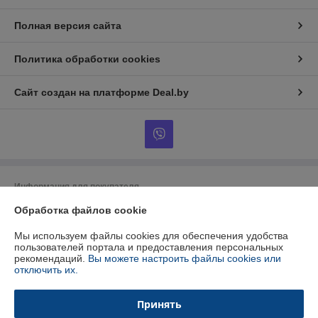
Полная версия сайта
Политика обработки cookies
Сайт создан на платформе Deal.by
Информация для покупателя
Обработка файлов cookie
Юридическое лицо:
ООО "БУРАН-Техно"
220053 г. Минск, ул. Будславская, 21А, к.П19
Мы используем файлы cookies для обеспечения удобства
Регистрационный номер ЕГР: 192412723
пользователей портала и предоставления персональных
рекомендаций.
Вы можете настроить файлы cookies или
УНП: 192412723
отключить их.
Регистрационный орган: Минский горисполком
Принять
Дата регистрации компании: 26.01.2015