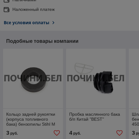
Наложенный платеж
Все условия оплаты
Подобные товары компании
Кольцо задней рукоятки
Пробка маслянного бака
Шл
(корпуса топливного
б/п Китай "BEST"
бен
бака) бензопилы Stihl M
450
440/460/461/640/650/660
3
4
3
руб.
руб.
р