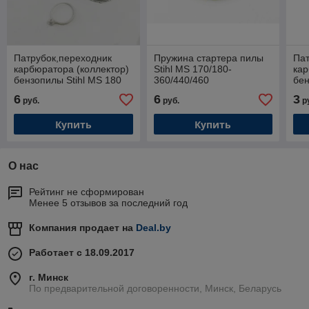
Патрубок,переходник
Пружина стартера пилы
Пат
карбюратора (коллектор)
Stihl MS 170/180-
кар
бензопилы Stihl MS 180
360/440/460
бен
170 017 018 с кольцами
17
6
6
3
руб.
руб.
р
"FORESTER"
Купить
Купить
О нас
Рейтинг не сформирован
Менее 5 отзывов за последний год
Компания продает на
Deal.by
Работает с 18.09.2017
г. Минск
По предварительной договоренности, Минск, Беларусь