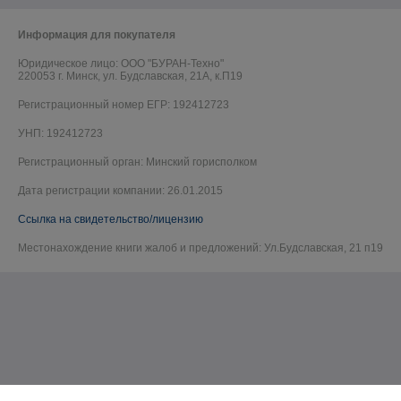
Информация для покупателя
Юридическое лицо:
ООО "БУРАН-Техно"
220053 г. Минск, ул. Будславская, 21А, к.П19
Регистрационный номер ЕГР: 192412723
УНП: 192412723
Регистрационный орган: Минский горисполком
Дата регистрации компании: 26.01.2015
Ссылка на свидетельство/лицензию
Местонахождение книги жалоб и предложений: Ул.Будславская, 21 п19