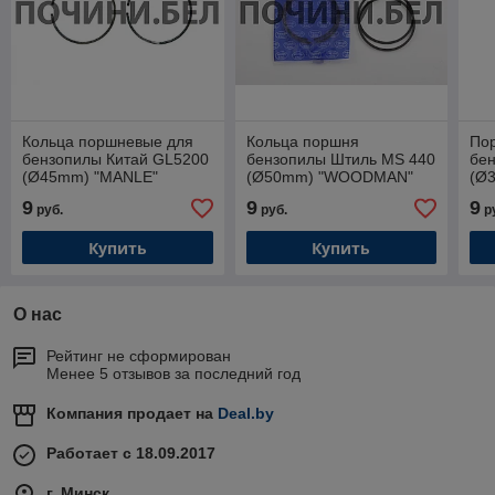
Кольца поршневые для
Кольца поршня
По
бензопилы Китай GL5200
бензопилы Штиль MS 440
бен
(Ø45mm) "MANLE"
(Ø50mm) "WOODMAN"
(Ø
9
9
9
руб.
руб.
р
Купить
Купить
О нас
Рейтинг не сформирован
Менее 5 отзывов за последний год
Компания продает на
Deal.by
Работает с 18.09.2017
г. Минск