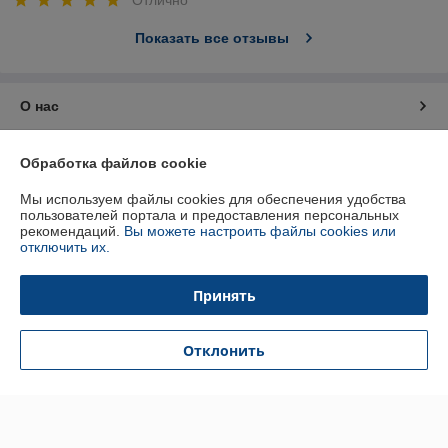
Отлично
Показать все отзывы
О нас
Контакты
Обработка файлов cookie
Мы используем файлы cookies для обеспечения удобства
Доставка и оплата
пользователей портала и предоставления персональных
рекомендаций.
Вы можете настроить файлы cookies или
отключить их.
График работы
Принять
Полная версия сайта
Политика обработки cookies
Отклонить
Сайт создан на платформе Deal.by