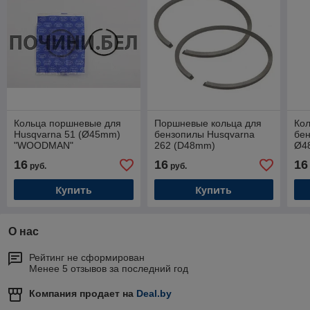
Кольца поршневые для
Поршневые кольца для
Ко
Husqvarna 51 (Ø45mm)
бензопилы Husqvarna
бе
"WOODMAN"
262 (D48mm)
Ø4
"M
16
16
16
руб.
руб.
Купить
Купить
О нас
Рейтинг не сформирован
Менее 5 отзывов за последний год
Компания продает на
Deal.by