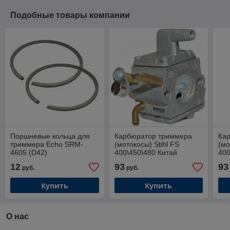
Подобные товары компании
Поршневые кольца для
Карбюратор триммера
Ка
триммера Echo SRM-
(мотокосы) Stihl FS
(мо
4605 (D42)
400\450\480 Китай
400
Та
12
93
93
руб.
руб.
Купить
Купить
О нас