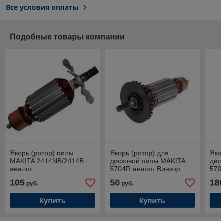
Все условия оплаты
Подобные товары компании
Якорь (ротор) пилы
Якорь (ротор) для
Яко
MAKITA 2414NB/2414B
дисковой пилы MAKITA
ди
аналог
5704R аналог Винзор
57
Китай
ОР
105
50
18
руб.
руб.
Купить
Купить