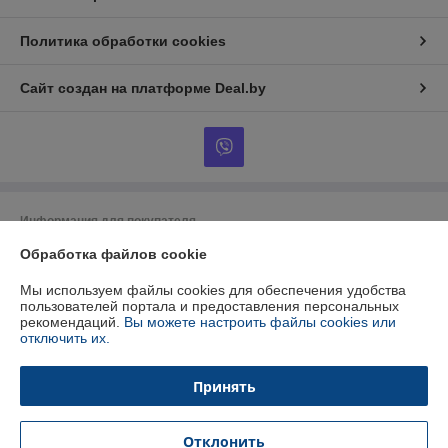
Политика обработки cookies
Сайт создан на платформе Deal.by
Информация для покупателя
Обработка файлов cookie
Юридическое лицо:
ООО "БУРАН-Техно"
220053 г. Минск, ул. Будславская, 21А, к.П19
Мы используем файлы cookies для обеспечения удобства
Регистрационный номер ЕГР: 192412723
пользователей портала и предоставления персональных
рекомендаций.
Вы можете настроить файлы cookies или
УНП: 192412723
отключить их.
Регистрационный орган: Минский горисполком
Принять
Дата регистрации компании: 26.01.2015
Ссылка на свидетельство/лицензию
Отклонить