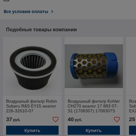
Все условия оплаты
Подобные товары компании
Воздушный фильтр Robin
Воздушный фильтр Kohler
Во
Subaru R&S EY15 аналог
CH270 аналог 17 883 07-
Sub
226-32610-07
S1 (1708307) 1708307S
EX2
37
40
25
руб.
руб.
Купить
Купить