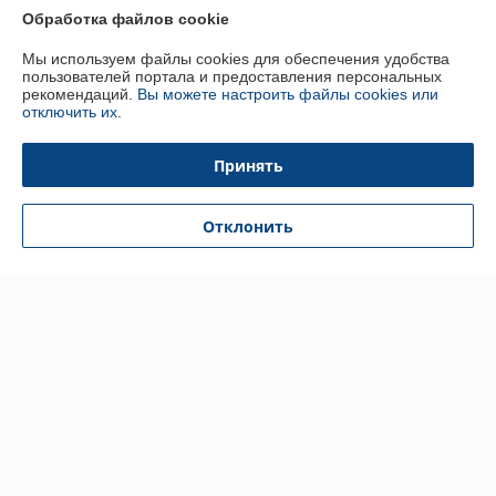
Обработка файлов cookie
Полная версия сайта
Мы используем файлы cookies для обеспечения удобства
Политика обработки cookies
пользователей портала и предоставления персональных
рекомендаций.
Вы можете настроить файлы cookies или
отключить их.
Сайт создан на платформе Deal.by
Принять
Отклонить
Информация для покупателя
Юридическое лицо:
ООО "БУРАН-Техно"
220053 г. Минск, ул. Будславская, 21А, к.П19
Регистрационный номер ЕГР: 192412723
УНП: 192412723
Регистрационный орган: Минский горисполком
Дата регистрации компании: 26.01.2015