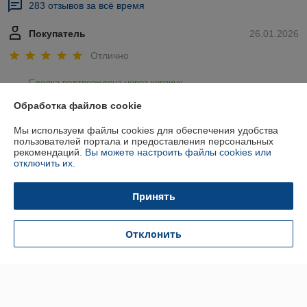
283 отзывов за всё время
Покупатель
26.01.2026
Отлично
Сделка подтверждена через корзину
Обработка файлов cookie
Андрей
02.07.2025
Мы используем файлы cookies для обеспечения удобства
пользователей портала и предоставления персональных
Отлично
рекомендаций.
Вы можете настроить файлы cookies или
отключить их.
Показать все отзывы
Принять
О нас
Отклонить
Контакты
Доставка и оплата