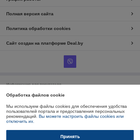
Полная версия сайта
Политика обработки cookies
Сайт создан на платформе Deal.by
Информация для покупателя
Обработка файлов cookie
Юридическое лицо:
ООО "БУРАН-Техно"
220053 г. Минск, ул. Будславская, 21А, к.П19
Мы используем файлы cookies для обеспечения удобства
Регистрационный номер ЕГР: 192412723
пользователей портала и предоставления персональных
рекомендаций.
Вы можете настроить файлы cookies или
УНП: 192412723
отключить их.
Регистрационный орган: Минский горисполком
Принять
Дата регистрации компании: 26.01.2015