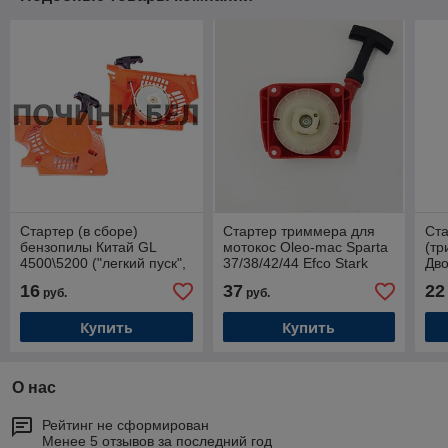
Стартер (в сборе)
Стартер триммера для
Ста
бензопилы Китай GL
мотокос Oleo-mac Sparta
(тр
4500\5200 ("легкий пуск",
37/38/42/44 Efco Stark
Дво
4 зацепа)
Легкий пуск 4 зацепа
бо
16
37
22
руб.
руб.
430
Купить
Купить
О нас
Рейтинг не сформирован
Менее 5 отзывов за последний год